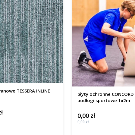
wanowe TESSERA INLINE
płyty ochronne CONCORD
podłogi sportowe 1x2m
zł
0,00 zł
Cena
Cena
0,00 zł