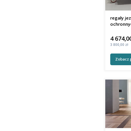
regały je
ochronny
4 674,00
Cena
Cena
3 800,00 zł
Zobacz 