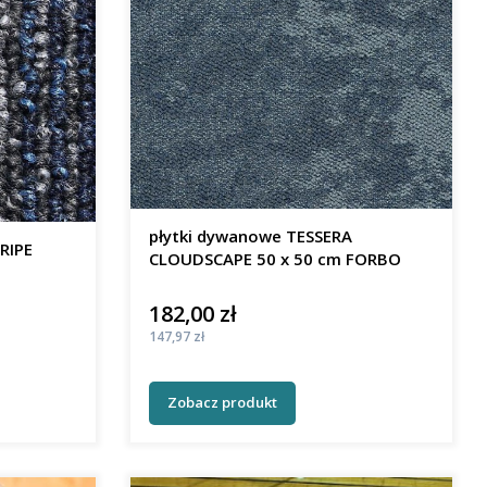
płytki dywanowe TESSERA
RIPE
CLOUDSCAPE 50 x 50 cm FORBO
182,00 zł
Cena
Cena
147,97 zł
Zobacz produkt