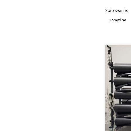
Lista p
Sortowanie:
Domyślne