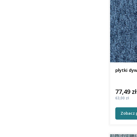
płytki d
77,49 zł
Cena
Cena
63,00 zł
Zobacz 