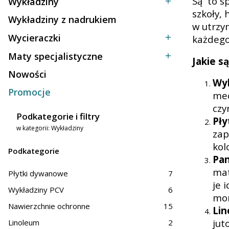
Są to s
Wykładziny
Kategoria - Wykładziny
szkoły, 
Wykładziny z nadrukiem
Kategoria - Wykładziny z nadrukiem
w utrzy
Wycieraczki
każdego 
Kategoria - Wycieraczki
Maty specjalistyczne
Jakie s
Kategoria - Maty specjalistyczne
Nowości
Wyk
Promocje
mec
czy
Podkategorie i filtry
Pł
w kategorii: Wykładziny
zap
kol
Podkategorie
Pan
mat
Płytki dywanowe
7
je 
Wykładziny PCV
6
mon
Nawierzchnie ochronne
15
Li
jut
Linoleum
2