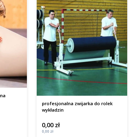
 na
profesjonalna zwijarka do rolek
wykładzin
0,00 zł
Cena
Cena
0,00 zł