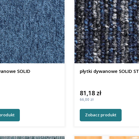
ywanowe SOLID
płytki dywanowe SOLID ST
81,18 zł
Cena
Cena
66,00 zł
produkt
Zobacz produkt