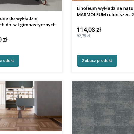
Linoleum wykładzina natu
MARMOLEUM rulon sz
zdne do wykładzin
ch do sal gimnastycznych
114,08 zł
Cena
Cena
92,75 zł
 zł
produkt
Zobacz produkt