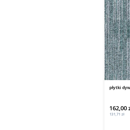
płytki dy
162,00 
Cena
Cena
131,71 zł