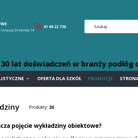
OWE
61 66 22 730
 Tomasza Drobnika 14
0 lat doświadczeń w branży podłóg 
LISTYCZNE
OFERTA DLA SZKÓŁ
PROMOCJE
STRON
dziny
Produkty:
26
cza pojęcie wykładziny obiektowe?