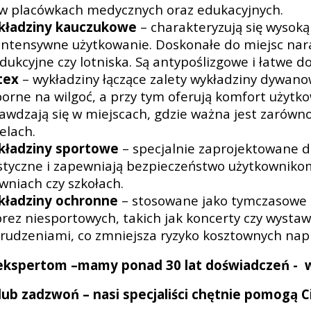
 w placówkach medycznych oraz edukacyjnych.
kładziny kauczukowe
– charakteryzują się wysoką
intensywne użytkowanie. Doskonałe do miejsc naraż
dukcyjne czy lotniska. Są antypoślizgowe i łatwe do
tex
– wykładziny łączące zalety wykładziny dywanow
orne na wilgoć, a przy tym oferują komfort użyt
awdzają się w miejscach, gdzie ważna jest zarówno 
elach.
kładziny sportowe
– specjalnie zaprojektowane d
styczne i zapewniają bezpieczeństwo użytkownikom
owniach czy szkołach.
ładziny ochronne
– stosowane jako tymczasowe 
rez niesportowych, takich jak koncerty czy wystaw
rudzeniami, co zmniejsza ryzyko kosztownych nap
ekspertom –mamy ponad 30 lat doświadczeń - w
lub zadzwoń – nasi specjaliści chętnie pomogą C