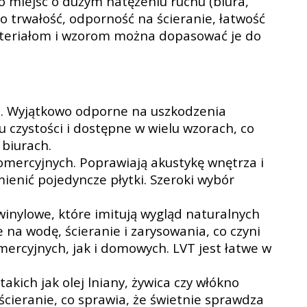
o miejsc o dużym natężeniu ruchu (biura,
to trwałość, odporność na ścieranie, łatwość
materiałom i wzorom można dopasować je do
e. Wyjątkowo odporne na uszkodzenia
u czystości i dostępne w wielu wzorach, co
 biurach.
komercyjnych. Poprawiają akustykę wnętrza i
enić pojedyncze płytki. Szeroki wybór
winylowe, które imitują wygląd naturalnych
na wodę, ścieranie i zarysowania, co czyni
ercyjnych, jak i domowych. LVT jest łatwe w
kich jak olej lniany, żywica czy włókno
 ścieranie, co sprawia, że świetnie sprawdza