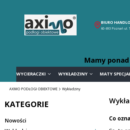
BIURO HANDL
60-693 Poznań ul.
Mamy ponad 3
WYCIERACZKI
WYKŁADZINY
MATY SPECJA
AXIMO PODŁOGI OBIEKTOWE
Wykładziny
Wykła
KATEGORIE
Co ozna
Nowości
Kategoria - Nowości