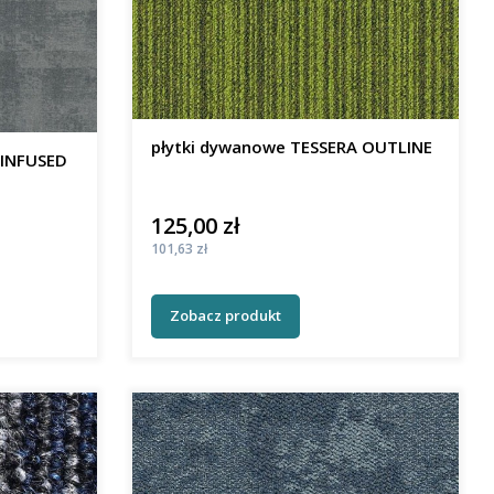
płytki dywanowe TESSERA OUTLINE
TESSERA INFUSED
125,00 zł
Cena
Cena
101,63 zł
Zobacz produkt