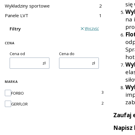
się
Wykładziny sportowe
2
Wy
Panele LVT
1
na 
pro
Filtry
Wyczyść
Flo
odp
CENA
Spr
Cena od
Cena do
hot
zł
zł
Wy
ela
sił
MARKA
Wyk
Marka
3
FORBO
imp
zab
2
GERFLOR
Zaufaj 
Napisz 