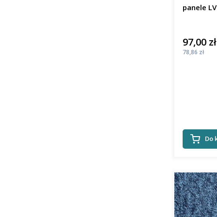
97,00 zł
Cena
Cena
78,86 zł
Do 