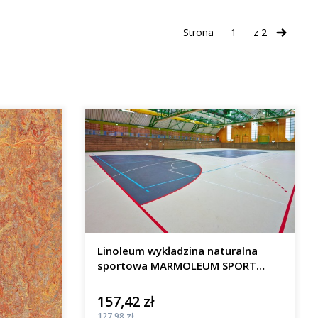
Strona
z 2
Następn
Linoleum wykładzina naturalna
sportowa MARMOLEUM SPORT
rulon szer.2 m
157,42 zł
Cena
Cena
127,98 zł