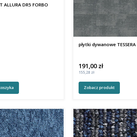
panele LVT ALLURA DR5 FORBO
płytki dywanowe 
191,00 zł
Cena
Cena
155,28 zł
koszyka
Zobacz produkt