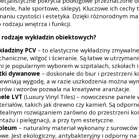
pecjalistyczne pokrycia podłogowe przeznaczone d
hotele, hale sportowe, sklepy). Kluczowe ich cechy 
maniu czystości i estetyka. Dzięki różnorodnym 
rodzaju wnętrza i funkcji.
ą rodzaje wykładzin obiektowych?
ładziny PCV
– to elastyczne wykładziny zmywaln
haniczne, wilgoć i ścieranie. Są łatwe w utrzymani
ni je popularnym wyborem w szpitalach, szkołach i
ytki dywanowe
– doskonałe do biur i przestrzeni 
ewniają wygodę, a w razie uszkodzenia można wymi
orów i wzorów pozwala na kreatywne aranżacje.
ele LVT
(Luxury Vinyl Tiles) – nowoczesne panele 
eriałów, takich jak drewno czy kamień. Są odporne 
idealnym rozwiązaniem zarówno do przestrzeni kom
tażu i pielęgnacji, a przy tym estetyczne.
noleum
– naturalny materiał wykonany z surowców ta
owe. Jest ekologiczny, antybakteryjny i odporny na